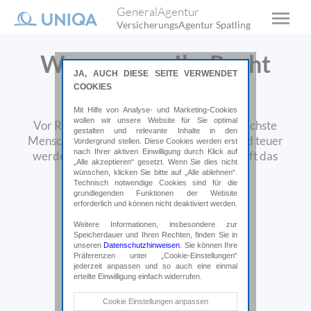
GeneralAgentur
VersicherungsAgentur Spatling
Wenn es um Ihr Recht
JA, AUCH DIESE SEITE VERWENDET
geht!
COOKIES
Mit Hilfe von Analyse- und Marketing-Cookies
wollen wir unsere Website für Sie optimal
Vor Rechtsstreitigkeiten ist auch der friedlichste
gestalten und relevante Inhalte in den
Mensch nicht gefeit. Das kann belastend und teuer
Vordergrund stellen. Diese Cookies werden erst
nach Ihrer aktiven Einwilligung durch Klick auf
werden. Eine Rechtsschutzversicherung hilft das
„Alle akzeptieren“ gesetzt. Wenn Sie dies nicht
finanzielle Risiko zu minimieren.
wünschen, klicken Sie bitte auf „Alle ablehnen“.
Technisch notwendige Cookies sind für die
grundlegenden Funktionen der Website
Online abschließen*
erforderlich und können nicht deaktiviert werden.
Weitere Informationen, insbesondere zur
Speicherdauer und Ihren Rechten, finden Sie in
*Weiterleitung auf uniqa.at
unseren
Datenschutzhinweisen
. Sie können Ihre
Präferenzen unter „Cookie-Einstellungen“
jederzeit anpassen und so auch eine einmal
erteilte Einwilligung einfach widerrufen.
Technische Cookies
Cookie Einstellungen anpassen