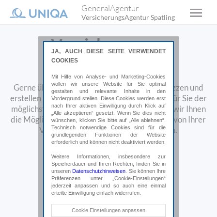
GeneralAgentur
VersicherungsAgentur Spatling
Versicherungen
JA, AUCH DIESE SEITE VERWENDET
überprüfen
COOKIES
Mit Hilfe von Analyse- und Marketing-Cookies
wollen wir unsere Website für Sie optimal
Gerne überprüfen wir Ihre Versicherungspolizzen und
gestalten und relevante Inhalte in den
erstellen Ihnen ein Vergleichsangebot. Damit für Sie der
Vordergrund stellen. Diese Cookies werden erst
nach Ihrer aktiven Einwilligung durch Klick auf
möglichst geringste Aufwand entsteht, bieten wir Ihnen
„Alle akzeptieren“ gesetzt. Wenn Sie dies nicht
die Möglichkeit, Ihre aktuellen Polizzen direkt von Ihrer
wünschen, klicken Sie bitte auf „Alle ablehnen“.
Technisch notwendige Cookies sind für die
Versicherung an uns schicken zu lassen.
grundlegenden Funktionen der Website
erforderlich und können nicht deaktiviert werden.
Weitere Informationen, insbesondere zur
Speicherdauer und Ihren Rechten, finden Sie in
unseren
Datenschutzhinweisen
. Sie können Ihre
Präferenzen unter „Cookie-Einstellungen“
jederzeit anpassen und so auch eine einmal
erteilte Einwilligung einfach widerrufen.
Technische Cookies
Cookie Einstellungen anpassen