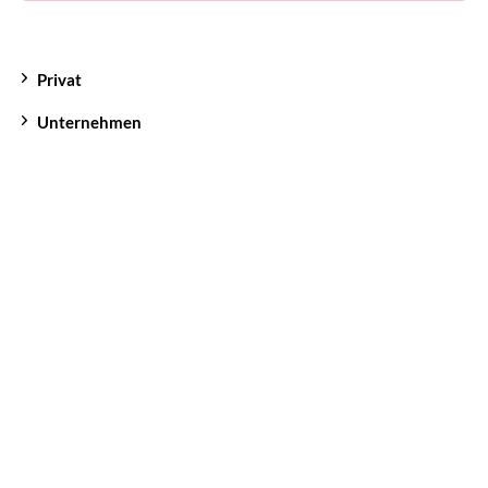
Privat
Unternehmen
Kontakt
Formulare
myUNIQA
Impressum
Datenschutzerklärung
Cookie Einstellungen